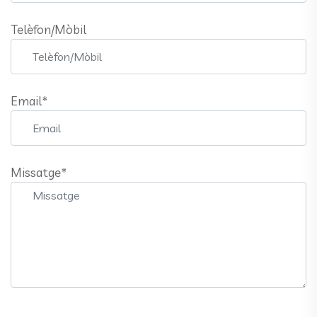
Telèfon/Mòbil
Email*
Missatge*