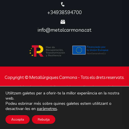
+34938594700
info@metalcarmona.cat
Copyright © Metal·lúrgiques Carmona - Tots els drets reservats.
Avís legal
Declaració d’accessibilitat
Política de privacidad
Utilitzem galetes per a oferir-te la millor experiència en la nostra
Política de cookies
web.
Podeu esbrinar més sobre quines galetes estem utilitzant o
Web desenvolupada per
Javajan
experts en
desactivar-les en
paràmetres
.
disseny i programació de webs, apps i botigues
Accepta
Rebutja
online.