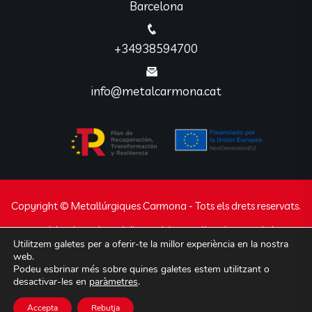
Barcelona
+34938594700
info@metalcarmona.cat
Copyright © Metal·lúrgiques Carmona - Tots els drets reservats.
Avís legal
Declaració d’accessibilitat
Política de privacidad
Utilitzem galetes per a oferir-te la millor experiència en la nostra
Política de cookies
web.
Podeu esbrinar més sobre quines galetes estem utilitzant o
Web desenvolupada per
Javajan
experts en
desactivar-les en
paràmetres
.
disseny i programació de webs, apps i botigues
Accepta
Rebutja
online.