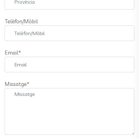
Telèfon/Mòbil
Email*
Missatge*