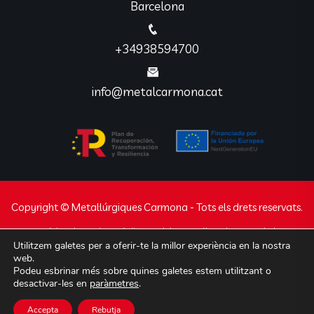
Barcelona
+34938594700
info@metalcarmona.cat
Copyright © Metal·lúrgiques Carmona - Tots els drets reservats.
Avís legal
Declaració d’accessibilitat
Política de privacidad
Utilitzem galetes per a oferir-te la millor experiència en la nostra
Política de cookies
web.
Podeu esbrinar més sobre quines galetes estem utilitzant o
Web desenvolupada per
Javajan
experts en
desactivar-les en
paràmetres
.
disseny i programació de webs, apps i botigues
Accepta
Rebutja
online.