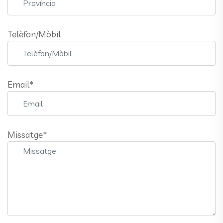
Telèfon/Mòbil
Email*
Missatge*